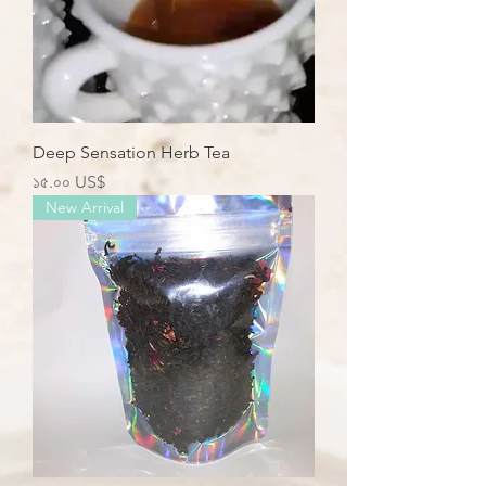
Deep Sensation Herb Tea
Price
১৫.০০ US$
New Arrival