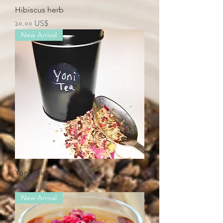
Hibiscus herb
Price
১০.০০ US$
New Arrival
Yoni Tea
Price
১৮.০০ US$
New Arrival