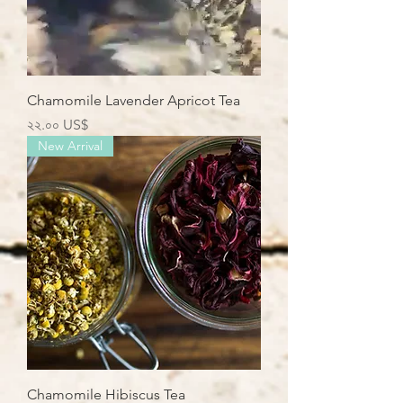
Chamomile Lavender Apricot Tea
Price
২২.০০ US$
New Arrival
Chamomile Hibiscus Tea