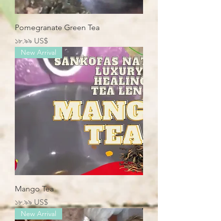
Pomegranate Green Tea
Price
১৮.৯৯ US$
New Arrival
Mango Tea
Price
১৮.৯৯ US$
New Arrival