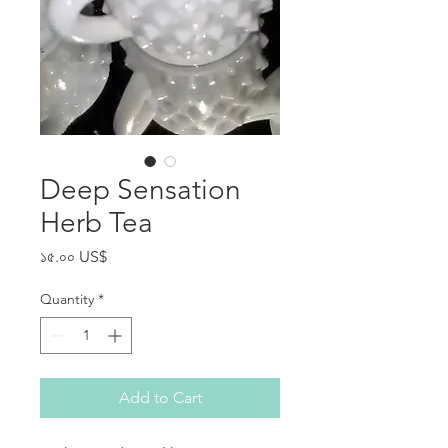
Deep Sensation
Herb Tea
Price
১৫.০০ US$
Quantity
*
Add to Cart