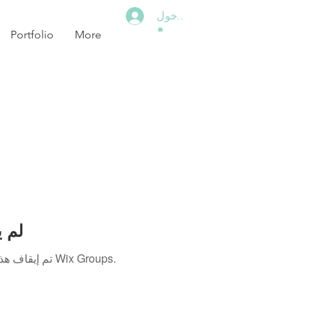
تسجيل الدخول
Portfolio
More
منتدى x
تم إيقاف هذا التطبيق. إذا كنت بحاجة إلى تطبيق مجتمع، استخدم Wix Groups.