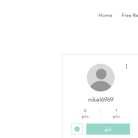
Home
Free R
مزيد من الإجراءات
nikel6969
0
1
متابع
متابع
تابع