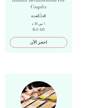
Holistic Recalibration For
Couples
اقرأ المزيد
1 س 30 د
420
دولار
أمريكي
احجز الآن