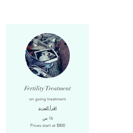
Fertility Treatment
on going treatment
اقرأ المزيد
16 س
Prices
Prices start at $800
start
at