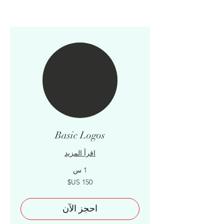
Basic Logos
اقرأ المزيد
1 س
150
دولار
أمريكي
احجز الآن