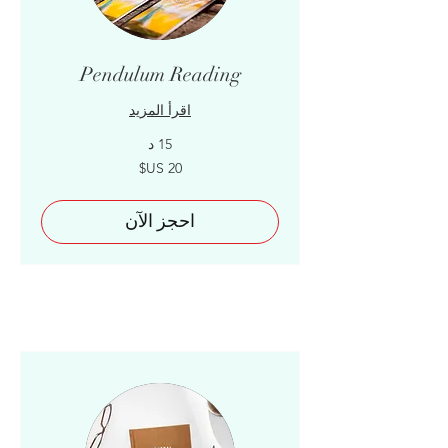
Pendulum Reading
اقرأ المزيد
15 د
20
دولار
أمريكي
احجز الآن