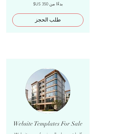
بدءًا
بدءًا من ‏350 US$
من
350
دولار
أمريكي
طلب الحجز
Website Templates For Sale