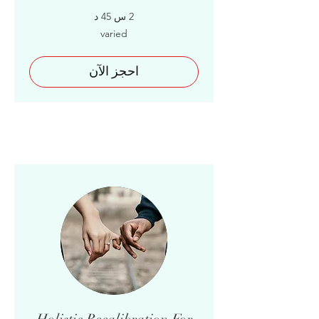
2 س 45 د
varied
varied
احجز الآن