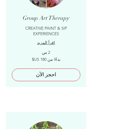
Group Art Therapy
CREATIVE PAINT & SIP
EXPERIENCES
اقرأ المزيد
2 س
بدءًا
بدءًا من ‏180 US$
من
180
دولار
أمريكي
احجز الآن