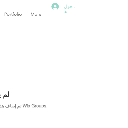
تسجيل الدخول
Portfolio
More
منتدى x
تم إيقاف هذا التطبيق. إذا كنت بحاجة إلى تطبيق مجتمع، استخدم Wix Groups.